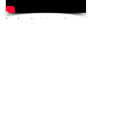
Underafkølet vand:
Et forsøg der virker!
Extra!