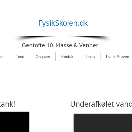
FysikSkolen.dk
Gentofte 10. klasse & Venner
ide
Teori
Opgaver
Kontakt
Links
Fysik-Prøven
tank!
Underafkølet vand 