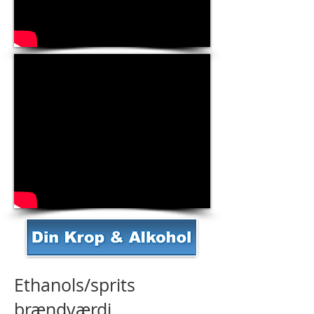
Ethanols/sprits
brændværdi